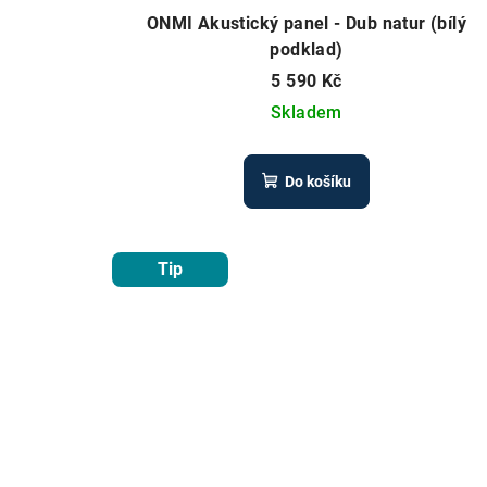
ONMI Akustický panel - Dub natur (bílý
podklad)
5 590 Kč
Skladem
Do košíku
Tip