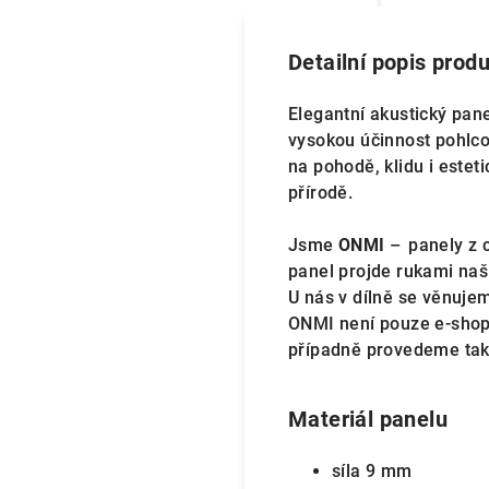
Detailní popis prod
Elegantní akustický pan
vysokou účinnost pohlcov
na pohodě, klidu i estet
přírodě.
Jsme
ONMI
–⁠⁠⁠⁠⁠⁠ pane
panel projde rukami naš
U nás v dílně se věnujem
ONMI není pouze e-shop,
případně provedeme ta
Materiál panelu
síla 9 mm