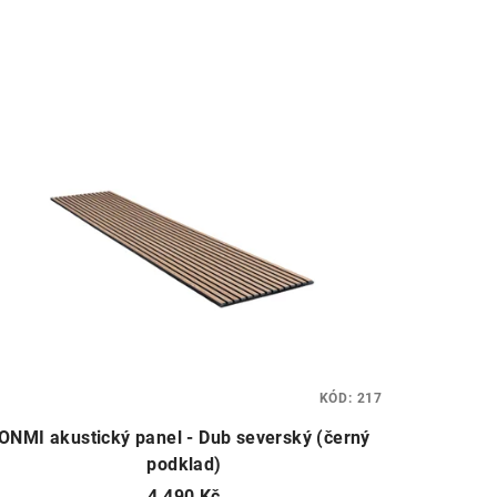
KÓD:
217
ONMI akustický panel - Dub severský (černý
podklad)
4 490 Kč