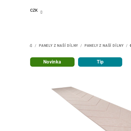
Přejít
na
CZK
obsah
/
PANELY Z NAŠÍ DÍLNY
/
PANELY Z NAŠÍ DÍLNY
/
DOMŮ
Novinka
Tip