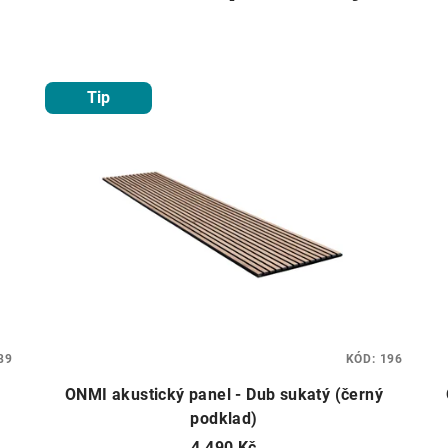
Tip
89
KÓD:
196
ONMI akustický panel - Dub sukatý (černý
podklad)
4 490 Kč