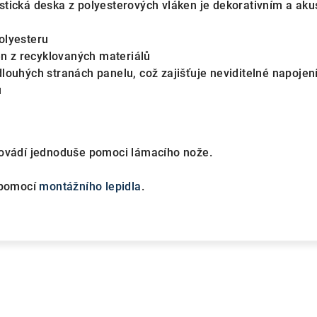
tická deska z polyesterových vláken je dekorativním a aku
olyesteru
ben z recyklovaných materiálů
louhých stranách panelu, což zajišťuje neviditelné napojen
ů
rovádí jednoduše pomoci lámacího nože.
 pomocí
montážního lepidla
.