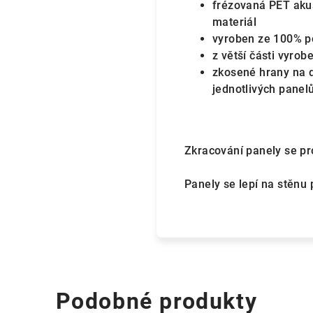
frézovaná PET akus
materiál
vyroben ze 100% p
z větší části vyro
zkosené hrany na d
jednotlivých panel
Zkracování panely se p
Panely se lepí na stěnu
Podobné produkty