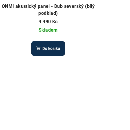
ONMI akustický panel - Dub severský (bílý
podklad)
4 490 Kč
Skladem
Do košíku