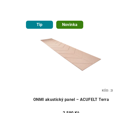
Tip
Novinka
KÓD:
2
ONMI akustický panel – ACUFELT Terra
2 590 Kč