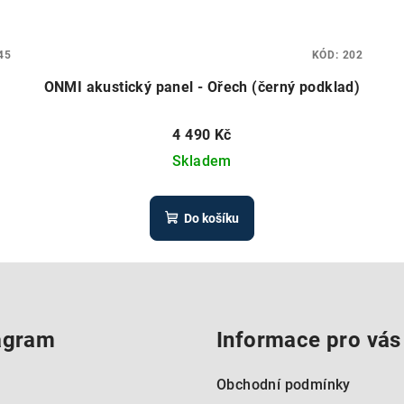
45
KÓD:
202
ONMI akustický panel - Ořech (černý podklad)
4 490 Kč
Skladem
Do košíku
agram
Informace pro vás
Obchodní podmínky