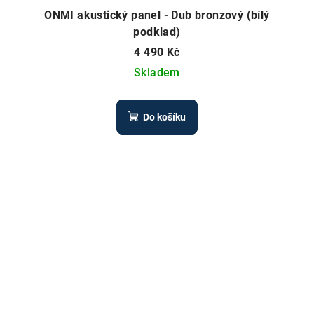
ONMI akustický panel - Dub bronzový (bílý
podklad)
4 490 Kč
Skladem
Do košíku