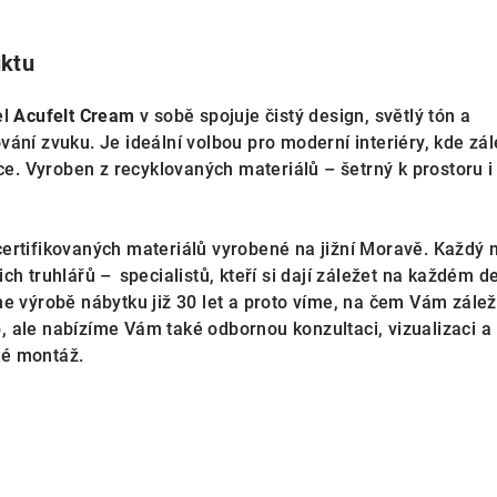
uktu
el
Acufelt Cream
v sobě spojuje čistý design, světlý tón a
ání zvuku. Je ideální volbou pro moderní interiéry, kde zál
ice. Vyroben z recyklovaných materiálů – šetrný k prostoru i
ly z certifikovaných materiálů vyrobené na jižní Moravě. Každý 
ich truhlářů
–⁠⁠⁠⁠⁠⁠ specialistů, kteří si dají záležet na každém d
e výrobě nábytku již 30 let a proto víme, na čem Vám zálež
 ale nabízíme Vám také odbornou konzultaci, vizualizaci a
ké montáž.