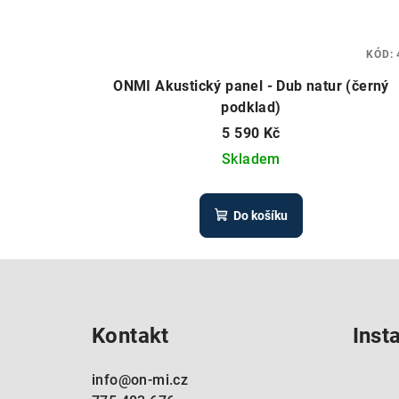
KÓD:
ONMI Akustický panel - Dub natur (černý
podklad)
5 590 Kč
Skladem
Do košíku
Z
á
Kontakt
Inst
p
a
info
@
on-mi.cz