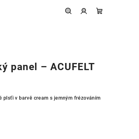
Hledat
Přihlášení
Nákupní
košík
ký panel – ACUFELT
é plsťi v barvě cream s jemným frézováním