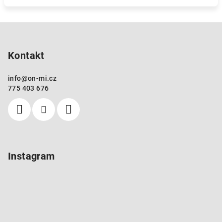
Z
á
p
Kontakt
a
info
@
on-mi.cz
t
775 403 676
í
Instagram