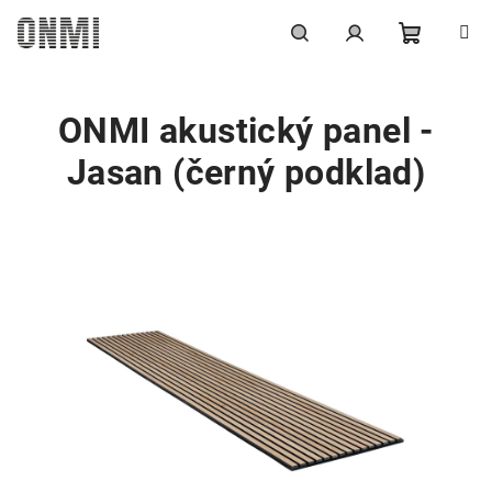
Přejít
na
obsah
Nákupní
Hledat
Přihlášení
ONMI akustický panel -
košík
Jasan (černý podklad)