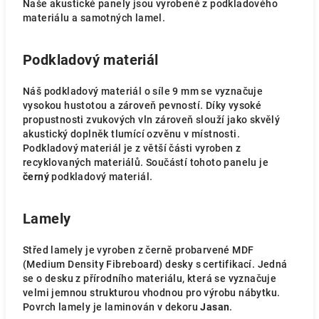
Naše akustické panely jsou vyrobené z podkladového
materiálu a samotných lamel.
Podkladový materiál
Náš podkladový materiál o síle 9 mm se vyznačuje
vysokou hustotou a zároveň pevností. Díky vysoké
propustnosti zvukových vln zároveň slouží jako skvělý
akustický doplněk tlumící ozvěnu v místnosti.
Podkladový materiál je z větší části vyroben z
recyklovaných materiálů. Součástí tohoto panelu je
černý
podkladový materiál.
Lamely
Střed lamely je vyroben z černě probarvené MDF
(Medium Density Fibreboard) desky s certifikací. Jedná
se o desku z přírodního materiálu, která se vyznačuje
velmi jemnou strukturou vhodnou pro výrobu nábytku.
Povrch lamely je laminován v dekoru
Jasan
.