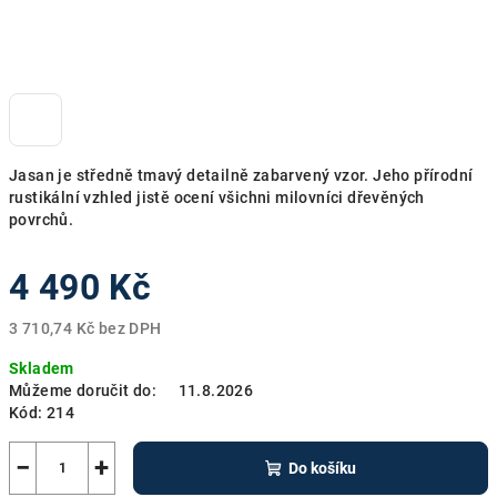
Jasan je středně tmavý detailně zabarvený vzor. Jeho přírodní
rustikální vzhled jistě ocení všichni milovníci dřevěných
povrchů.
4 490 Kč
3 710,74 Kč bez DPH
Měrná
Skladem
cena:
Můžeme doručit do:
11.8.2026
Kód:
214
−
+
Do košíku