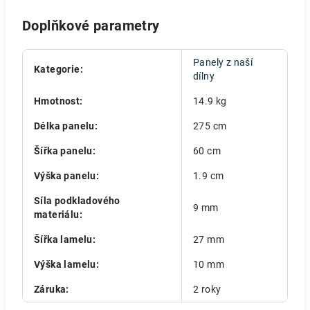
Doplňkové parametry
Panely z naší
Kategorie
:
dílny
Hmotnost
:
14.9 kg
Délka panelu
:
275 cm
Šířka panelu
:
60 cm
Výška panelu
:
1.9 cm
Síla podkladového
9 mm
materiálu
:
Šířka lamelu
:
27 mm
Výška lamelu
:
10 mm
Záruka
:
2 roky